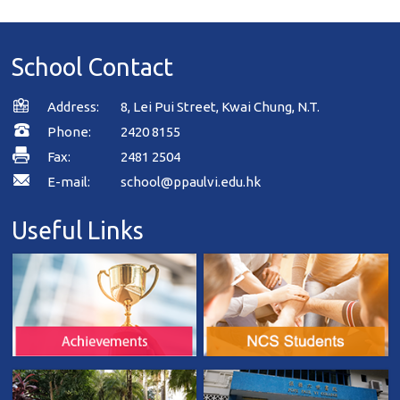
School Contact
Address:
8, Lei Pui Street, Kwai Chung, N.T.
Phone:
2420 8155
Fax:
2481 2504
E-mail:
school@ppaulvi.edu.hk
Useful Links