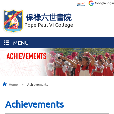
Google login
保祿六世書院
Pope Paul VI College
MENU
Home
>
Achievements
Achievements