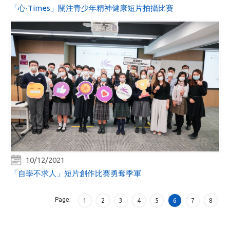
「心‧Times」關注青少年精神健康短片拍攝比賽
10/12/2021
「自學不求人」短片創作比賽勇奪季軍
Page:
1
2
3
4
5
6
7
8