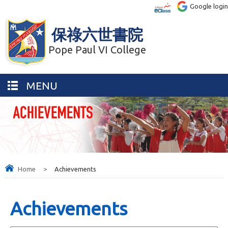
Google login
保祿六世書院
Pope Paul VI College
MENU
Home
>
Achievements
Achievements