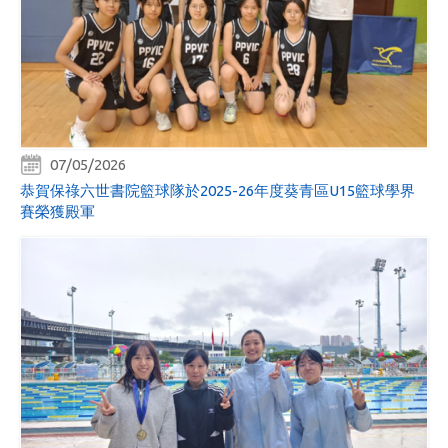
07/05/2026
恭賀保祿六世書院籃球隊於2025-26年度葵青區U15籃球學界
賽榮獲殿軍