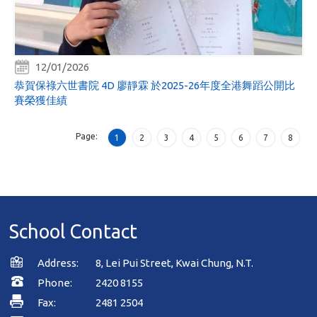
12/01/2026
恭賀保祿六世書院 4D 廖靜霖 於2025-26年度全港舞蹈公開比
賽榮獲佳績
Page:
1
2
3
4
5
6
7
8
School Contact
Address:
8, Lei Pui Street, Kwai Chung, N.T.
Phone:
2420 8155
Fax:
2481 2504