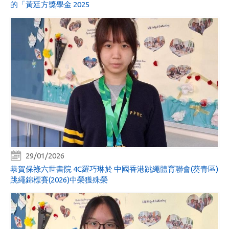
的「黃廷方獎學金 2025
29/01/2026
恭賀保祿六世書院 4C羅巧琳於 中國香港跳繩體育聯會(葵青區)
跳繩錦標賽(2026)中榮獲殊榮