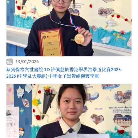
13/01/2026
恭賀保祿六世書院 3D 許佩慈於香港學界跆拳道比賽2025-
2026 (中學及大專組) 中學女子黑帶組榮獲季軍