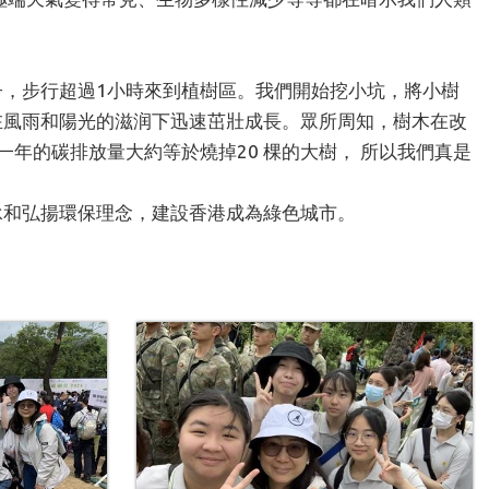
子，步行超過
1
小時來到植樹區。我們開始挖小坑，將小樹
在風雨和陽光的滋润下迅速茁壯成長。眾所周知，樹木在改
一年的碳排放量大約等於燒掉
20
棵的大樹， 所以我們真是
承和弘揚環保理念，建設香港成為綠色城市。