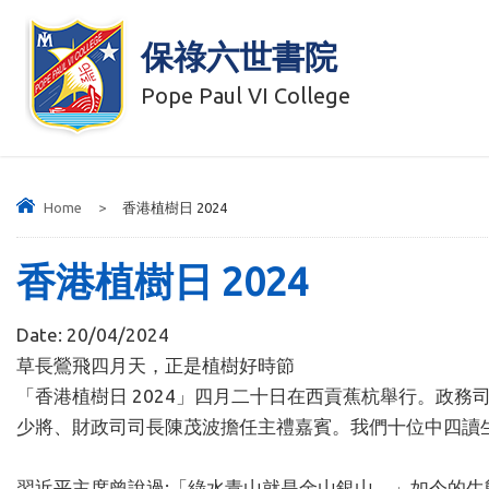
保祿六世書院
Pope Paul VI College
Home
>
香港植樹日 2024
香港植樹日 2024
Date:
20/04/2024
草長鶯飛四月天，正是植樹好時節
「香港植樹日
2024
」四月二十日在西貢蕉杭舉行。政務
少將、財政司司長陳茂波擔任主禮嘉賓。我們十位中四讀
習近平主席曾說過
:
「綠水青山就是金山銀山。」如今的生