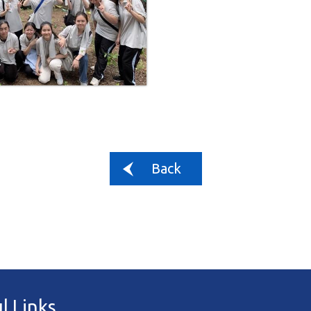
Back
l Links