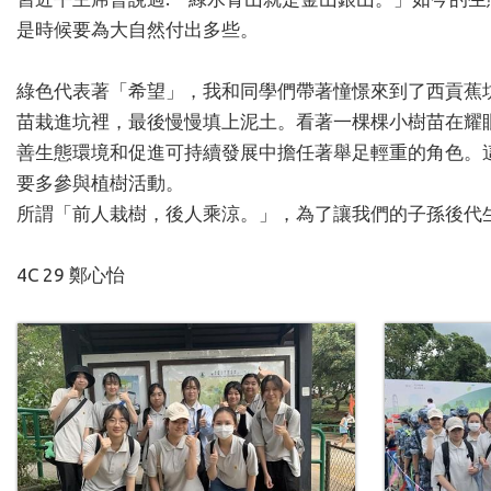
是時候要為大自然付出多些。
綠色代表著「希望」，我和同學們帶著憧憬來到了西貢蕉
苗栽進坑裡，最後慢慢填上泥土。看著一棵棵小樹苗在耀
善生態環境和促進可持續發展中擔任著舉足輕重的角色。
要多參與植樹活動。
所謂「前人栽樹，後人乘涼。」，為了讓我們的子孫後代
4C 29
鄭心怡